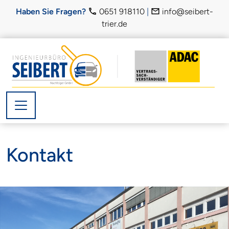
Weiter zur Navigation
Weiter zum Hauptinhalt
Weiter zum Fußbereich
Haben Sie Fragen?
0651 918110
|
info@seibert-
trier.de
Lo
Kontakt