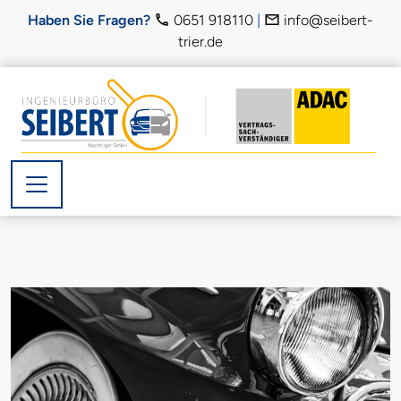
Weiter zur Navigation
Weiter zum Hauptinhalt
Weiter zum Fußbereich
Haben Sie Fragen?
0651 918110
|
info@seibert-
trier.de
Lo